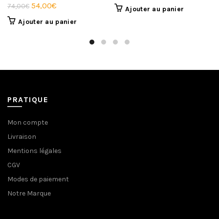
Le
Le
54,00
€
74,00
€
Ajouter au panier
prix
prix
Ajouter au panier
initial
actuel
était :
est :
74,00€.
54,00€.
PRATIQUE
Mon compte
Livraison
Mentions légales
CGV
Modes de paiement
Notre Marque