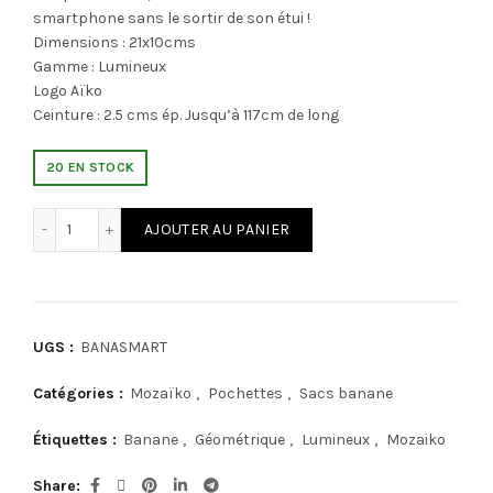
smartphone sans le sortir de son étui !
Dimensions : 21x10cms
Gamme : Lumineux
Logo Aïko
Ceinture : 2.5 cms ép. Jusqu’à 117cm de long
20 EN STOCK
quantité de Mozaiko BANASMART
AJOUTER AU PANIER
UGS :
BANASMART
Catégories :
Mozaïko
,
Pochettes
,
Sacs banane
Étiquettes :
Banane
,
Géométrique
,
Lumineux
,
Mozaiko
Share