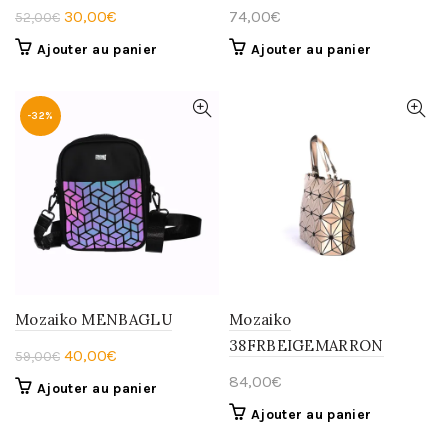
Le
Le
30,00
€
74,00
€
52,00
€
prix
prix
Ajouter au panier
Ajouter au panier
initial
actuel
était :
est :
52,00€.
30,00€.
-32%
Mozaiko MENBAGLU
Mozaiko
38FRBEIGEMARRON
Le
Le
40,00
€
59,00
€
prix
prix
84,00
€
Ajouter au panier
initial
actuel
Ajouter au panier
était :
est :