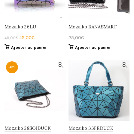
Mozaiko 26LU
Mozaiko BANASMART
Le
Le
45,00
€
25,00
€
49,00
€
prix
prix
Ajouter au panier
Ajouter au panier
initial
actuel
était :
est :
49,00€.
45,00€.
-42%
Mozaiko 28SOIDUCK
Mozaiko 33FRDUCK