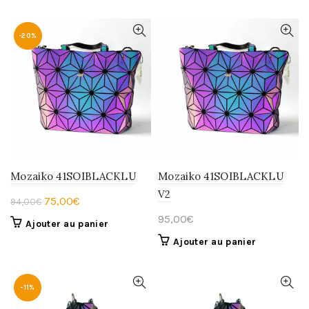
-20%
Mozaiko 41SOIBLACKLU
Mozaiko 41SOIBLACKLU
V2
Le
Le
75,00
€
94,00
€
prix
prix
95,00
€
Ajouter au panier
initial
actuel
Ajouter au panier
était :
est :
94,00€.
75,00€.
-11%