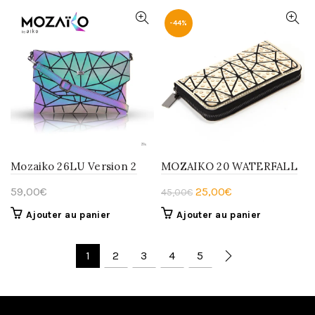
59,00€.
40,00€.
-44%
Mozaiko 26LU Version 2
MOZAIKO 20 WATERFALL
Le
Le
59,00
€
25,00
€
45,00
€
prix
prix
Ajouter au panier
Ajouter au panier
initial
actuel
était :
est :
1
2
3
4
5
45,00€.
25,00€.