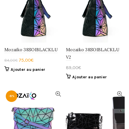
Mozaiko 38SOIBLACKLU
Mozaiko 38SOIBLACKLU
V2
Le
Le
75,00
€
84,00
€
prix
prix
89,00
€
Ajouter au panier
initial
actuel
Ajouter au panier
était :
est :
84,00€.
75,00€.
-8%