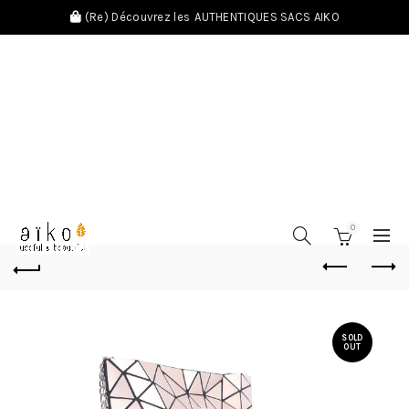
(Re) Découvrez les
AUTHENTIQUES SACS AIKO
0
SOLD
OUT