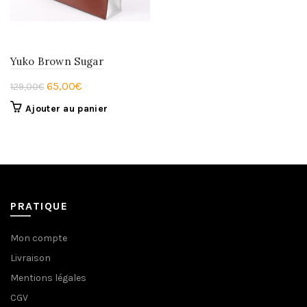
Yuko Brown Sugar
Le
Le
65,00
€
129,00
€
prix
prix
Ajouter au panier
initial
actuel
était :
est :
129,00€.
65,00€.
PRATIQUE
Mon compte
Livraison
Mentions légales
CGV