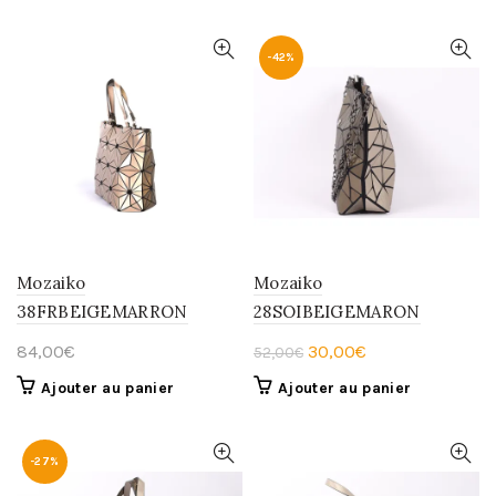
-42%
Mozaiko
Mozaiko
38FRBEIGEMARRON
28SOIBEIGEMARON
Le
Le
84,00
€
30,00
€
52,00
€
prix
prix
Ajouter au panier
Ajouter au panier
initial
actuel
était :
est :
52,00€.
30,00€.
-27%