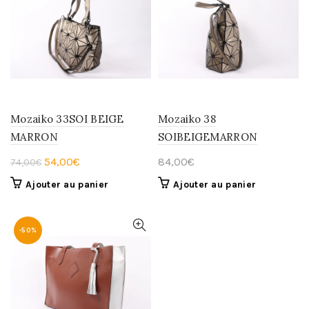
Mozaiko 33SOI BEIGE
Mozaiko 38
MARRON
SOIBEIGEMARRON
Le
Le
54,00
€
84,00
€
74,00
€
prix
prix
Ajouter au panier
Ajouter au panier
initial
actuel
était :
est :
74,00€.
54,00€.
-50%