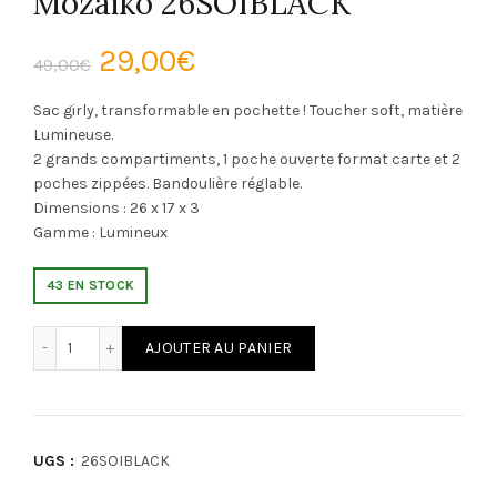
Mozaiko 26SOIBLACK
Le
Le
29,00
€
49,00
€
prix
prix
Sac girly, transformable en pochette ! Toucher soft, matière
Lumineuse.
initial
actuel
2 grands compartiments, 1 poche ouverte format carte et 2
poches zippées. Bandoulière réglable.
était :
est :
Dimensions : 26 x 17 x 3
Gamme : Lumineux
49,00€.
29,00€.
43 EN STOCK
quantité de Mozaiko 26SOIBLACK
Alternative:
AJOUTER AU PANIER
UGS :
26SOIBLACK