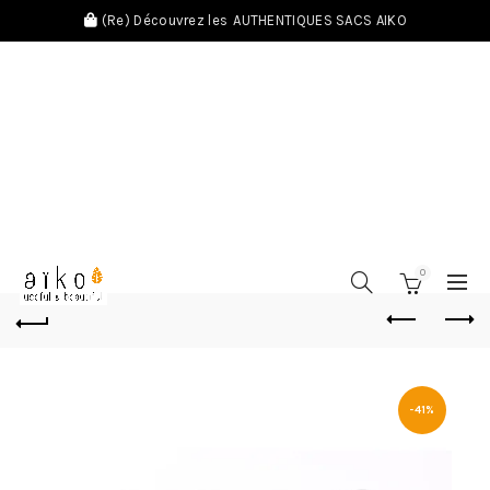
(Re) Découvrez les
AUTHENTIQUES SACS AIKO
0
-41%