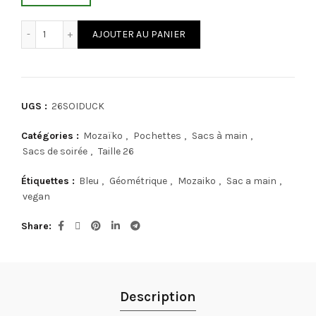
quantité de Mozaiko 26SOIDUCK
Alternative:
AJOUTER AU PANIER
UGS :
26SOIDUCK
Catégories :
Mozaïko
,
Pochettes
,
Sacs à main
,
Sacs de soirée
,
Taille 26
Étiquettes :
Bleu
,
Géométrique
,
Mozaiko
,
Sac a main
,
vegan
Share
Description