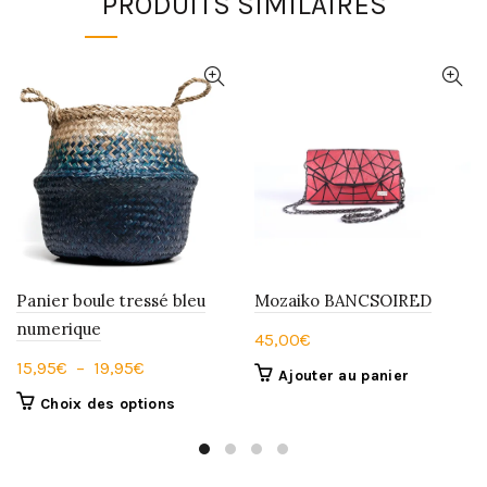
PRODUITS SIMILAIRES
Panier boule tressé bleu
Mozaiko BANCSOIRED
numerique
45,00
€
Plage
15,95
€
–
19,95
€
Ajouter au panier
de
Ce
Choix des options
prix :
produit
15,95€
a
à
plusieurs