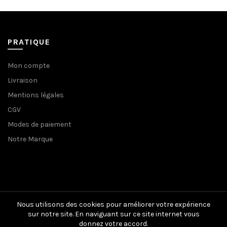
variations.
19,95€
Les
options
peuvent
PRATIQUE
être
choisies
Mon compte
sur
Livraison
la
page
Mentions légales
du
CGV
produit
Modes de paiement
Notre Marque
Nous utilisons des cookies pour améliorer votre expérience
sur notre site. En naviguant sur ce site internet vous
donnez votre accord.