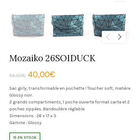
Mozaiko 26SOIDUCK
Le
Le
40,00
€
55,00
€
prix
prix
Sac girly, transformable en pochette ! Toucher soft, matière
Glossy noir.
initial
actuel
2 grands compartiments, 1 poche ouverte format carte et 2
poches zippées. Bandoulière réglable.
était :
est :
Dimensions : 26 x 17 x 3
Gamme : Glossy
55,00€.
40,00€.
15 EN STOCK