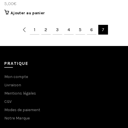
5,00
€
Ajouter au panier
1
2
3
4
5
6
7
PRATIQUE
Mon compte
Livraison
Mentions légales
CGV
Modes de paiement
Notre Marque