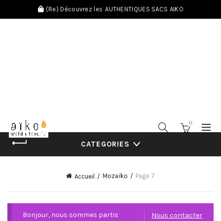
(Re) Découvrez les
AUTHENTIQUES SACS AIKO
0
CATEGORIES
Mozaïko
Page 7
Accueil
Bonjour, nous sommes partis
Nous contacter