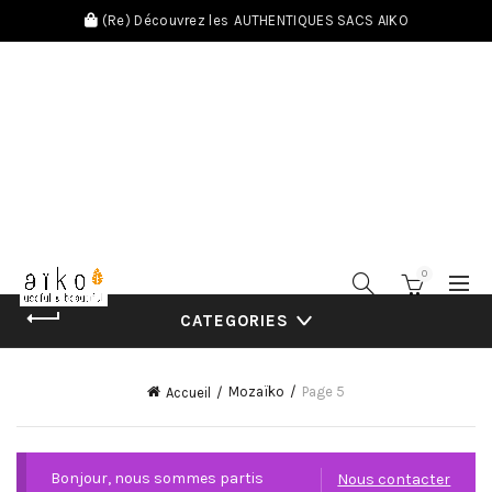
(Re) Découvrez les
AUTHENTIQUES SACS AIKO
0
CATEGORIES
Mozaïko
Page 5
Accueil
Bonjour, nous sommes partis
Nous contacter