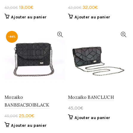
Le
Le
Le
Le
19,00
€
32,00
€
42,00
€
42,00
€
prix
prix
prix
prix
Ajouter au panier
Ajouter au panier
initial
actuel
initial
actuel
était :
est :
était :
est :
42,00€.
19,00€.
42,00€.
32,00€.
-44%
Mozaiko
Mozaiko BANCLUCH
BANBSACSOIBLACK
45,00
€
Le
Le
25,00
€
45,00
€
Ajouter au panier
prix
prix
Ajouter au panier
initial
actuel