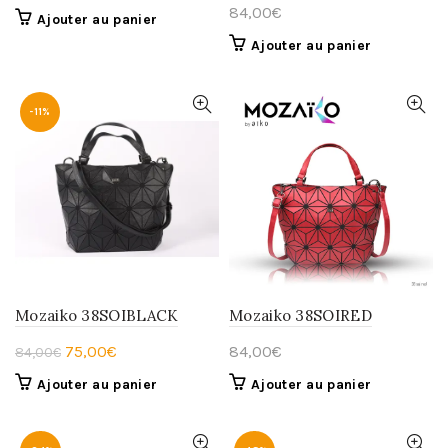
prix
prix
84,00
€
Ajouter au panier
initial
actuel
Ajouter au panier
était :
est :
84,00€.
39,00€.
-11%
Mozaiko 38SOIBLACK
Mozaiko 38SOIRED
Le
Le
75,00
€
84,00
€
84,00
€
prix
prix
Ajouter au panier
Ajouter au panier
initial
actuel
était :
est :