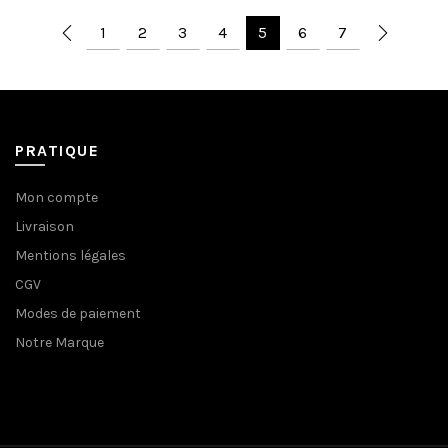
était :
est :
1
2
3
4
5
6
7
45,00€.
25,00€.
PRATIQUE
Mon compte
Livraison
Mentions légales
CGV
Modes de paiement
Notre Marque