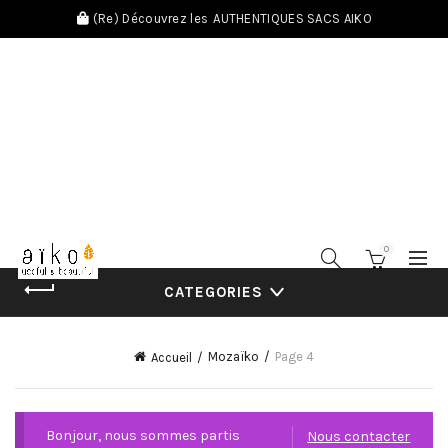
(Re) Découvrez les
AUTHENTIQUES SACS AIKO
0
CATEGORIES
Mozaïko
Page 4
Accueil
Bonjour, nous sommes partis
Nous contacter