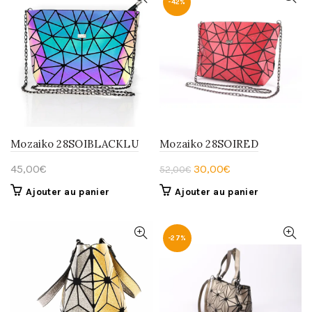
52,00€.
30,00€.
52,00€.
35,00€.
-42%
Mozaiko 28SOIBLACKLU
Mozaiko 28SOIRED
Le
Le
45,00
€
30,00
€
52,00
€
prix
prix
Ajouter au panier
Ajouter au panier
initial
actuel
était :
est :
52,00€.
30,00€.
-27%