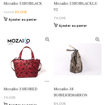
Mozaiko 33SOIBLACK
Mozaiko 33SOIBLACKLU
V2
Le
Le
65,00
€
74,00
€
prix
prix
74,00
€
Ajouter au panier
initial
actuel
Ajouter au panier
était :
est :
74,00€.
65,00€.
Mozaiko 33SOIRED
Mozaiko 38
SOIBEIGEMARRON
74,00
€
84,00
€