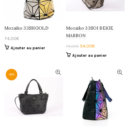
Mozaiko 33SHGOLD
Mozaiko 33SOI BEIGE
MARRON
74,00
€
Le
Le
54,00
€
74,00
€
Ajouter au panier
prix
prix
Ajouter au panier
initial
actuel
était :
est :
74,00€.
54,00€.
-12%