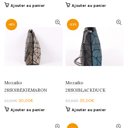
prix
prix
Ajouter au panier
Ajouter au panier
initial
actuel
était :
est :
55,00€.
45,00€.
-42%
-33%
Mozaiko
Mozaiko
28SOIBEIGEMARON
28SOIBLACKDUCK
Le
Le
Le
Le
30,00
€
35,00
€
52,00
€
52,00
€
prix
prix
prix
prix
Ajouter au panier
Ajouter au panier
initial
actuel
initial
actuel
était :
est :
était :
est :