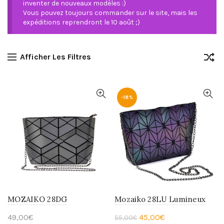
inventer de nouveaux modèles :)
Vous pouvez toujours commander sur le site, mais les
expéditions reprendront le 10 août ;)
Afficher Les Filtres
-18%
MOZAIKO 28DG
Mozaiko 28LU Lumineux
Le
Le
49,00
€
45,00
€
55,00
€