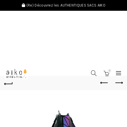
(Re) Découvrez les
AUTHENTIQUES SACS AIKO
0