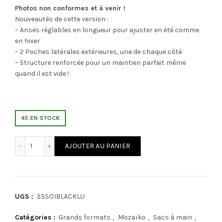
Photos non conformes et à venir !
Nouveautés de cette version :
– Anses réglables en longueur pour ajuster en été comme
en hiver
– 2 Poches latérales extérieures, une de chaque côté
– Structure renforcée pour un maintien parfait même
quand il est vide !
45 EN STOCK
quantité de Mozaiko 33SOIBLACKLU V2
AJOUTER AU PANIER
UGS :
33SOIBLACKLU
Catégories :
Grands formats
,
Mozaïko
,
Sacs à main
,