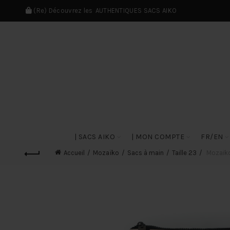
(Re) Découvrez les
AUTHENTIQUES SACS AIKO
| SACS AIKO
| MON COMPTE
FR/EN
Accueil
Mozaïko
Sacs à main
Taille 23
Mozaiko