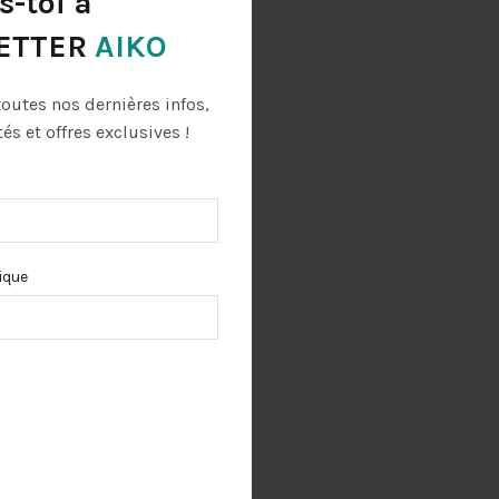
s-toi à
ETTER
AIKO
 et livraison
toutes nos dernières infos,
s et offres exclusives !
ique