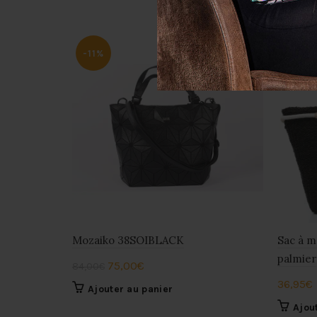
-11%
Mozaiko 38SOIBLACK
Sac à m
palmier
Le
Le
75,00
€
84,00
€
prix
prix
36,95
€
Ajouter au panier
initial
actuel
Ajou