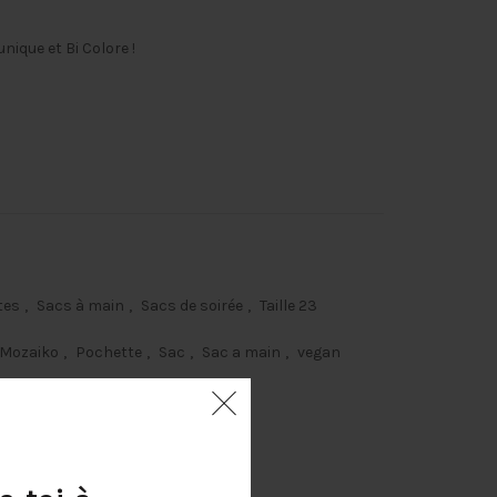
nique et Bi Colore !
tes
,
Sacs à main
,
Sacs de soirée
,
Taille 23
Mozaiko
,
Pochette
,
Sac
,
Sac a main
,
vegan