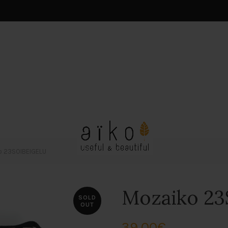
 23SOIBEIGELU
Mozaiko 2
SOLD
OUT
39,00
€