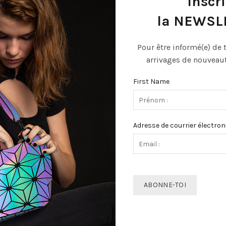
Inscri
la NEWSL
Informations complémentaires
Expédition
Pour être informé(e) de 
arrivages de nouveauté
First Name
ne face lumineuse et une face beige/dorée.
Adresse de courrier électron
stants. Des finitions de qualité.
colle !)
rangement à plat, chaîne réglable pour toutes les hauteurs de port….
PRODUITS SIMILAIRES