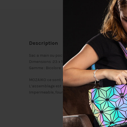
Description
Description
Sac a main ou pochette au look unique et Bi Colore ! U
Dimensions :23 x 15 x 2.5cm
Gamme : Bicolore
MOZAIKO ce sont des sacs hyper légers, mais très rési
L’assemblage est réalisé par thermo soudage (pas de 
Impermeable, fourni avec sa pochette de rangement, 