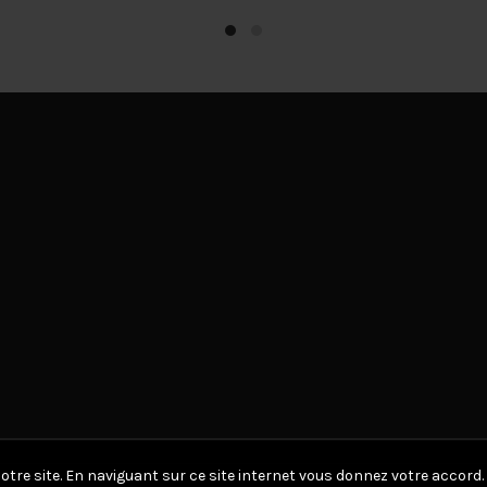
a
plusieurs
variations.
Les
options
peuvent
être
choisies
sur
la
page
du
produit
otre site. En naviguant sur ce site internet vous donnez votre accord.