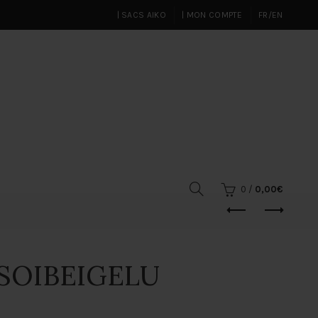
| SACS AIKO
| MON COMPTE
FR/EN
0
/
0,00
€
3SOIBEIGELU