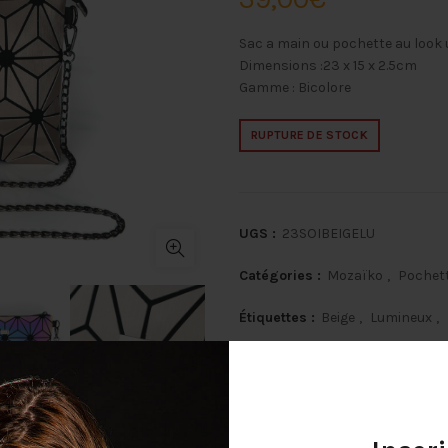
Sac a main ou pochette au look u
Dimensions :23 x 15 x 2.5cm
Gamme : Bicolore
RUPTURE DE STOCK
UGS :
23SOIBEIGELU
Catégories :
Mozaïko
,
Pochet
Étiquettes :
Beige
,
Lumineux
,
Share