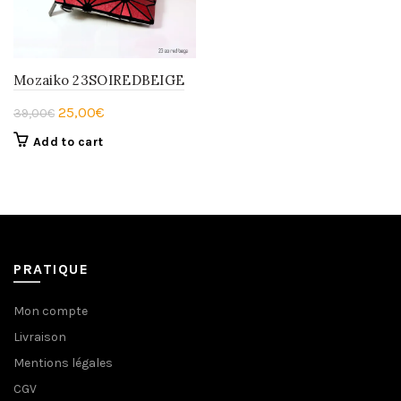
Mozaiko 23SOIREDBEIGE
Original
Current
25,00
€
39,00
€
price
price
Add to cart
was:
is:
39,00€.
25,00€.
PRATIQUE
Mon compte
Livraison
Mentions légales
CGV