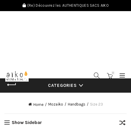
(Re) Découvrez les
AUTHENTIQUES SACS AIKO
0
CATEGORIES
Mozaïko
Handbags
Size 23
Home
Show Sidebar