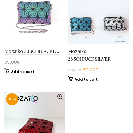
Mozaiko 23SOIBLACKLU
Mozaiko
23SOIDUCKSILVER
39,00
€
Original
Current
30,00
€
39,00
€
Add to cart
price
price
Add to cart
was:
is:
39,00€.
30,00€.
-36%