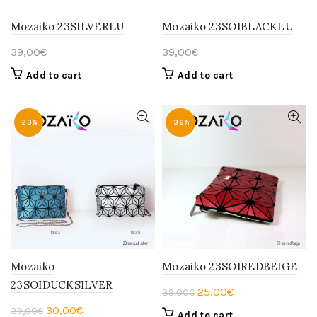
Mozaiko 23SILVERLU
Mozaiko 23SOIBLACKLU
39,00
€
39,00
€
Add to cart
Add to cart
-23%
-36%
Mozaiko
Mozaiko 23SOIREDBEIGE
23SOIDUCKSILVER
Original
Current
25,00
€
39,00
€
price
price
Original
Current
30,00
€
39,00
€
Add to cart