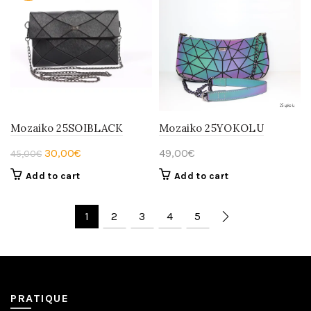
Mozaiko 25SOIBLACK
Mozaiko 25YOKOLU
Original
Current
30,00
€
49,00
€
45,00
€
price
price
Add to cart
Add to cart
was:
is:
45,00€.
30,00€.
1
2
3
4
5
PRATIQUE