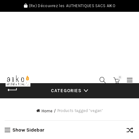
(Re) Découvrez les
AUTHENTIQUES SACS AIKO
0
CATEGORIES
Products tagged “vegan”
Home
Show Sidebar