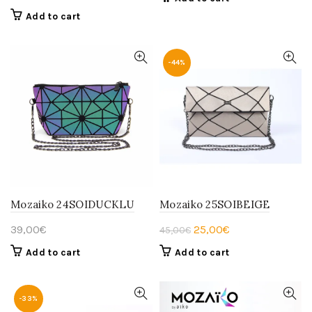
was:
is:
price
price
Add to cart
39,00€.
25,00€.
was:
is:
39,00€.
30,00€.
-44%
Mozaiko 24SOIDUCKLU
Mozaiko 25SOIBEIGE
Original
Current
39,00
€
25,00
€
45,00
€
price
price
Add to cart
Add to cart
was:
is:
45,00€.
25,00€.
-33%