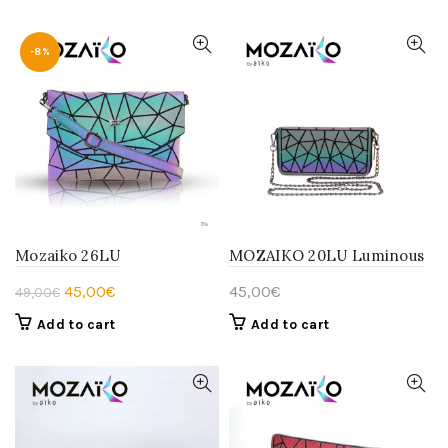
-8%
Mozaiko 26LU
MOZAIKO 20LU Luminous
Original
Current
45,00
€
45,00
€
49,00
€
price
price
Add to cart
Add to cart
was:
is:
49,00€.
45,00€.