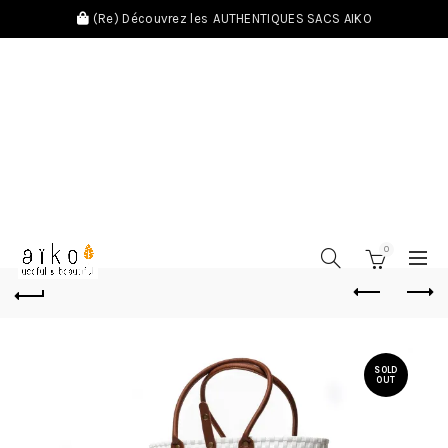
(Re) Découvrez les
AUTHENTIQUES SACS AIKO
0
SOLD
OUT