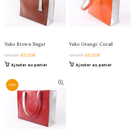
Yuko Brown Sugar
Yuko Orange Corail
Le
Le
Le
Le
65,00
€
65,00
€
129,00
€
129,00
€
prix
prix
prix
prix
Ajouter au panier
Ajouter au panier
initial
actuel
initial
actuel
était :
est :
était :
est :
129,00€.
65,00€.
129,00€.
65,00€.
-50%