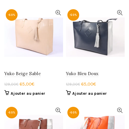
-50%
-50%
Yuko Beige Sable
Yuko Bleu Doux
Le
Le
Le
Le
65,00
€
65,00
€
129,00
€
129,00
€
prix
prix
prix
prix
Ajouter au panier
Ajouter au panier
initial
actuel
initial
actuel
était :
est :
était :
est :
129,00€.
65,00€.
129,00€.
65,00€.
-50%
-50%