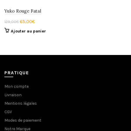
Yuko Rouge Fatal
Le
Le
65,00
€
129,00
€
prix
prix
Ajouter au panier
initial
actuel
était :
est :
129,00€.
65,00€.
PRATIQUE
Mon compte
Livraison
Mentions légales
CGV
Modes de paiement
Notre Marque