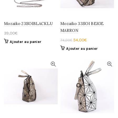
Mozaiko 23SOIBLACKLU
Mozaiko 33SOI BEIGE
MARRON
39,00
€
Le
Le
54,00
€
74,00
€
Ajouter au panier
prix
prix
Ajouter au panier
initial
actuel
était :
est :
74,00€.
54,00€.