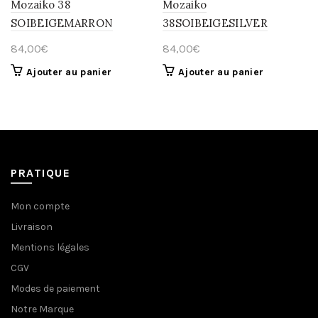
Mozaiko 38
Mozaiko
SOIBEIGEMARRON
38SOIBEIGESILVER
84,00
€
84,00
€
Ajouter au panier
Ajouter au panier
PRATIQUE
Mon compte
Livraison
Mentions légales
CGV
Modes de paiement
Notre Marque