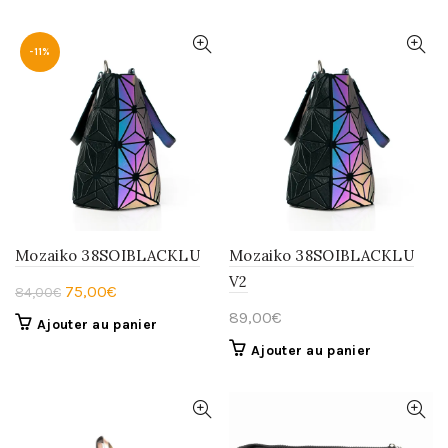
-11%
Mozaiko 38SOIBLACKLU
Mozaiko 38SOIBLACKLU
V2
Le
Le
75,00
€
84,00
€
prix
prix
89,00
€
Ajouter au panier
initial
actuel
Ajouter au panier
était :
est :
84,00€.
75,00€.