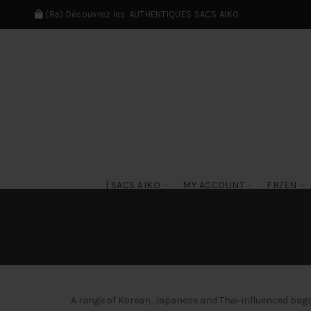
(Re) Découvrez les
AUTHENTIQUES SACS AIKO
| SACS AIKO
MY ACCOUNT
FR/EN
A range of Korean, Japanese and Thai-influenced bags,