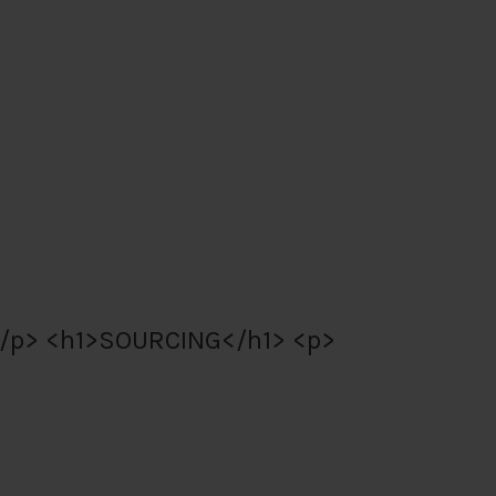
/p> <h1>SOURCING</h1> <p>