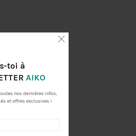
s-toi à
ETTER
AIKO
toutes nos dernières infos,
s et offres exclusives !