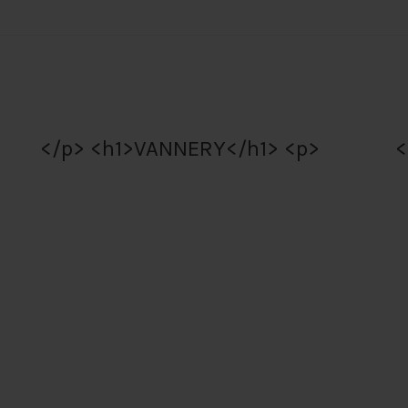
</p> <h1>VANNERY</h1> <p>
<