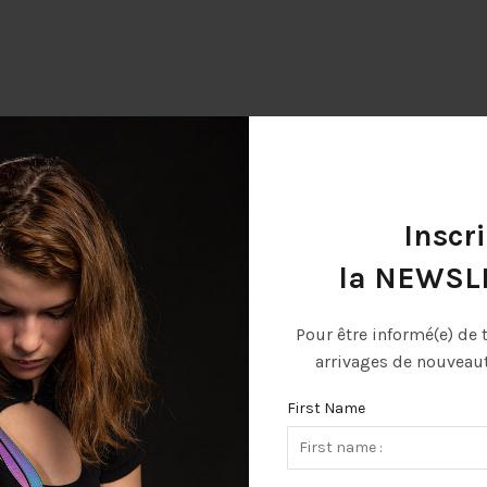
Inscri
la NEWSL
Pour être informé(e) de 
arrivages de nouveauté
First Name