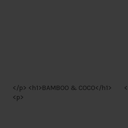
</p> <h1>BAMBOO & COCO</h1>
<
<p>