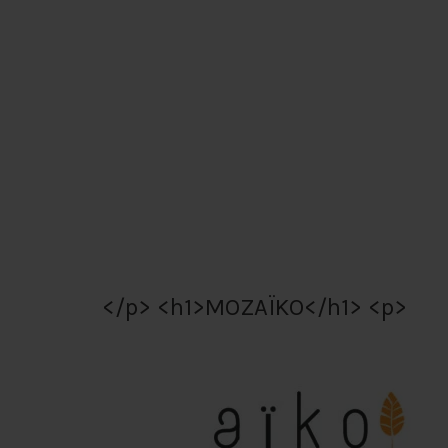
</p> <h1>MOZAÏKO</h1> <p>