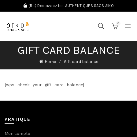
(Re) Découvrez les
AUTHENTIQUES SACS AIKO
0
GIFT CARD BALANCE
Home
Gift card balance
[wps_check_your_gift_card_balance]
PRATIQUE
Mon compte